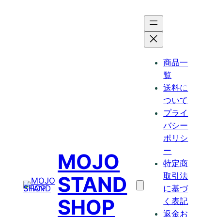
商品一
覧
送料に
ついて
プライ
バシー
ポリシ
ー
MOJO
特定商
取引法
STAND
に基づ
SHOP
く表記
返金お