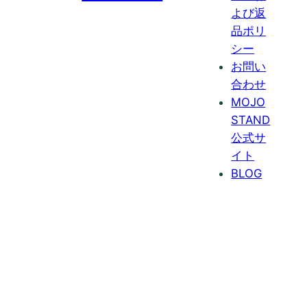
よび返
品ポリ
シー
お問い
合わせ
MOJO
STAND
公式サ
イト
BLOG
ご家庭で味わう
焼きたての