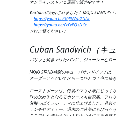
オンラインストア＆店頭で販売中です！
YouTubeに紹介されました！ MOJO ST
・
https://youtu.be/30JiNWq21dw
・
https://youtu.be/FcFvPQxIxCc
ぜひご覧ください！
Cuban Sandwich
パリッと焼き上げたパンに、ジューシーなロー
MOJO STAND特製のキューバサンドイッ
オーダーいただいてから一つひとつ丁寧に焼き
ローストポークは、特製のマリネ液にじっく
味の決め手となるモホソースも自家製。フロ
甘酸っぱくフルーティに仕上げました。具材
ランチやディナー、週末のご褒美にもぴった
ここでしか味わえない！やみつきになる食感