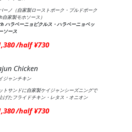
バーノ（自家製ローストポーク・プルドポーク
ith自家製モホソース）
ith ハラペーニョピクルス・ハラペーニョペッ
ーソース
1,380
/half ¥730
ajun Chicken
イジャンチキン
ットサンドに自家製ケイジャンシーズニングで
上げたフライドチキン・レタス・オニオン
1,380
/half ¥730