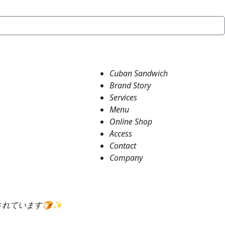
Cuban Sandwich
Brand Story
Services
Menu
Online Shop
Access
Contact
Company
介されています🍞✨