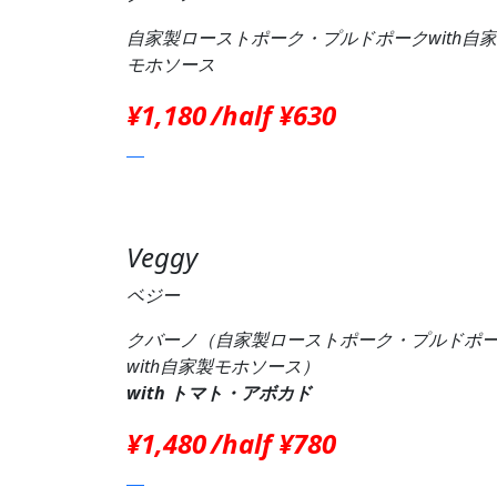
自家製ローストポーク・プルドポークwith自
モホソース
¥1,180
/half ¥630
Veggy
ベジー
クバーノ（自家製ローストポーク・プルドポ
with自家製モホソース）
with トマト・アボカド
¥1,480
/half ¥780