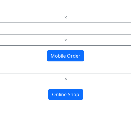
×
×
Mobile Order
×
Online Shop