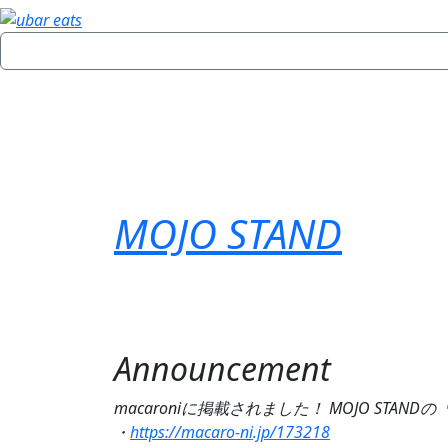
MOJO STAND
Announcement
macaroniに掲載されました！ MOJO S
・
https://macaro-ni.jp/173218