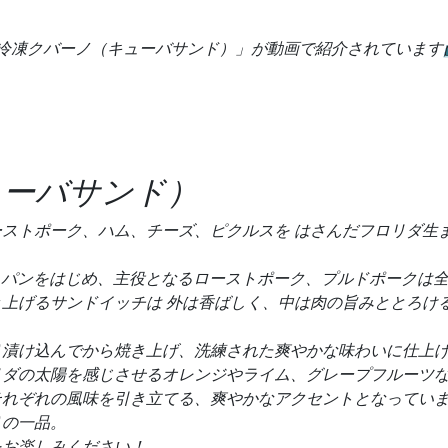
ANDの「冷凍クバーノ（キューバサンド）」が動画で紹介されています
（キューバサンド）
ストポーク、ハム、チーズ、ピクルスを はさんだフロリダ生
チは、 パンをはじめ、主役となるローストポーク、プルドポークは
上げるサンドイッチは 外は香ばしく、中は肉の旨みととろけ
り漬け込んでから焼き上げ、洗練された爽やかな味わいに仕上
リダの太陽を感じさせるオレンジやライム、グレープフルーツ
それぞれの風味を引き立てる、爽やかなアクセントとなってい
りの一品。
をお楽しみください！